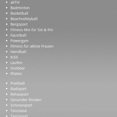
akTiV
Badminton
Basketball
Beachvolleyball
Bergsport
Fitness-Mix für Sie & Ihn
Faustball
Powergym
Fitness für aktive Frauen
Handball
KiSS
Laufen
Outdoor
Pilates
Prellball
Radsport
Rehasport
Gesunder Rücken
Schneesport
Tanzoase
Tanzsport