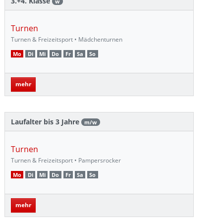
3.+4. Klasse
w
Turnen
Turnen & Freizeitsport • Mädchenturnen
Mo
Di
Mi
Do
Fr
Sa
So
mehr
Laufalter bis 3 Jahre
m/w
Turnen
Turnen & Freizeitsport • Pampersrocker
Mo
Di
Mi
Do
Fr
Sa
So
mehr