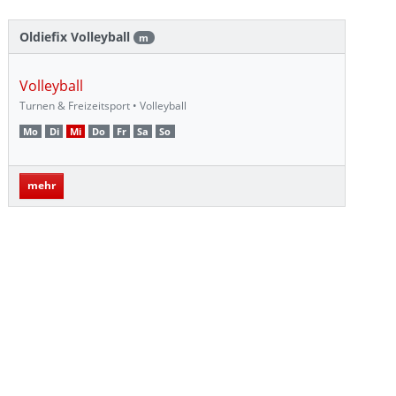
Oldiefix Volleyball
m
Volleyball
Turnen & Freizeitsport • Volleyball
Mo
Di
Mi
Do
Fr
Sa
So
mehr