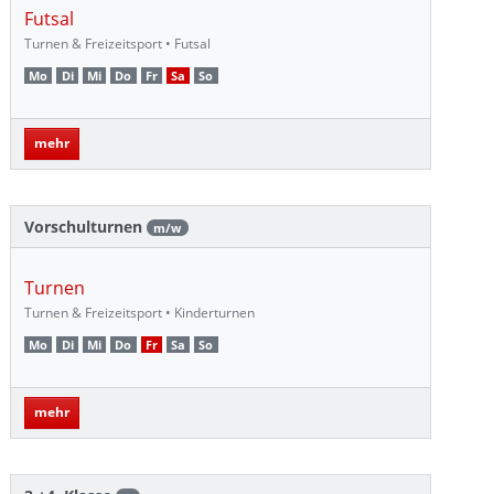
Futsal
Turnen & Freizeitsport • Futsal
Mo
Di
Mi
Do
Fr
Sa
So
mehr
Vorschulturnen
m/w
Turnen
Turnen & Freizeitsport • Kinderturnen
Mo
Di
Mi
Do
Fr
Sa
So
mehr