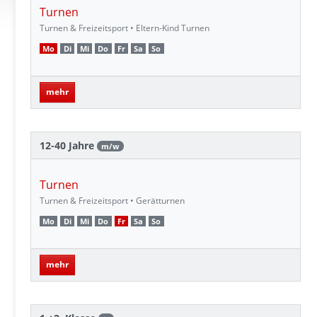
Turnen
Turnen & Freizeitsport • Eltern-Kind Turnen
Mo
Di
Mi
Do
Fr
Sa
So
mehr
12-40 Jahre
m/w
Turnen
Turnen & Freizeitsport • Gerätturnen
Mo
Di
Mi
Do
Fr
Sa
So
mehr