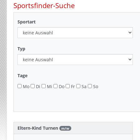
Sportsfinder-Suche
Sportart
Typ
Tage
Mo
Di
Mi
Do
Fr
Sa
So
Eltern-Kind Turnen
m/w