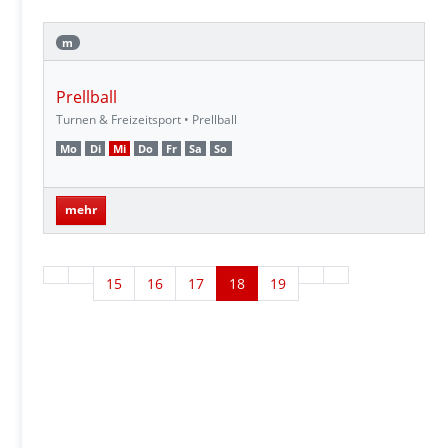
m
Prellball
Turnen & Freizeitsport • Prellball
Mo
Di
Mi
Do
Fr
Sa
So
mehr
15
16
17
18
19