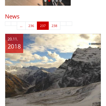
News
…
236
237
238
20.11.
2018