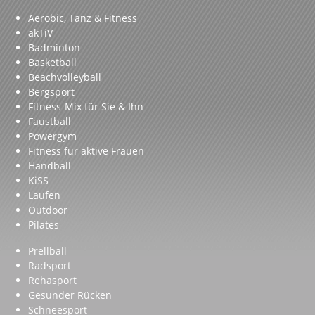
Aerobic, Tanz & Fitness
akTiV
Badminton
Basketball
Beachvolleyball
Bergsport
Fitness-Mix für Sie & Ihn
Faustball
Powergym
Fitness für aktive Frauen
Handball
KiSS
Laufen
Outdoor
Pilates
Prellball
Radsport
Rehasport
Gesunder Rücken
Schneesport