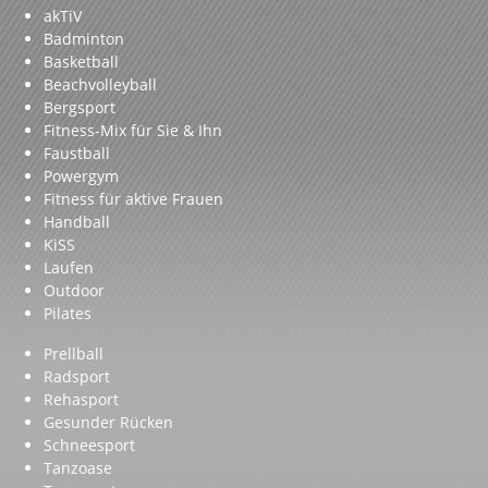
Aerobic, Tanz & Fitness
akTiV
Badminton
Basketball
Beachvolleyball
Bergsport
Fitness-Mix für Sie & Ihn
Faustball
Powergym
Fitness für aktive Frauen
Handball
KiSS
Laufen
Outdoor
Pilates
Prellball
Radsport
Rehasport
Gesunder Rücken
Schneesport