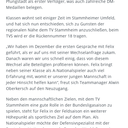
den letzten Jahren regelmäßig in der Spitzengruppe der
1.Bundesliga gespielt, und galt hinter Abonnementmeister
Pfungstadt als erster Verfolger, was auch zahlreiche DM-
Medaillen belegen.
Klassen wohnt seit einiger Zeit im Stammheimer Umfeld,
und hat sich nun entschieden, sich zu Gunsten der
regionalen Nähe dem TV Stammheim anzuschließen, beim
TVS wird er die Rückennummer 18 tragen.
„Wir haben im Dezember die ersten Gespräche mit Felix
geführt, als er auf uns mit seiner Wechselanfrage zukam.
Danach waren wir uns schnell einig, dass von diesem
Wechsel alle Beteiligten profitieren können. Felix bringt
neben seiner Klasse als A-Nationalspieler auch viel
Erfahrung mit, womit er unserer jungen Mannschaft in
jeder Hinsicht helfen kann“, freut sich Teammanager Alwin
Oberkersch auf den Neuzugang.
Neben den mannschaftlichen Zielen, mit dem TV
Stammheim eine gute Rolle in der Bundesligasaison zu
spielen, steht für Felix in der Feldsaison ein weiterer
Höhepunkt als sportliches Ziel auf dem Plan. Als