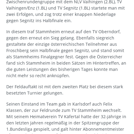
Ligakollege TV Oberndorf, und sicherte sich mit drei Siegen
den Gruppensieg. In der anspruchsvollen
Zwischenrundengruppe mit dem NLV Vaihingen (2.BL), TV
Vaihingen/Enz (1.BL) und TV Segnitz (1.BL) startete man mit
zwei Erfolgen, und zog trotz einer knappen Niederlage
gegen Segnitz ins Halbfinale ein.
In diesem traf Stammheim erneut auf den TV Oberndorf,
gegen den erneut ein Sieg gelang. Ebenfalls siegreich
gestaltete der einzige österreichischen Teilnehmer aus
Froschberg sein Halbfinale gegen Segnitz, und stand somit
als Stammheims Finalgegner fest. Gegen die Österreicher
fand sich Stammheim in beiden Sätzen im Hintertreffen, an
die guten Leistungen des bisherigen Tages konnte man
nicht mehr so recht anknüpfen.
Der Feldauftakt ist mit dem zweiten Platz bei diesem stark
besetzten Turnier gelungen.
Seinen Einstand im Team gab in Karlsdorf auch Felix
Klassen, der zur Feldrunde zum TV Stammheim wechselt.
Mit seinem Heimatverein TV Käfertal hatte der 32-jährige in