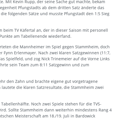
te. Mit Kevin Rupp, der seine Sache gut machte, bekam
legenheit Pfungstadts ab dem dritten Satz änderte das
m die folgenden Sätze und musste Pfungstadt den 1:5 Sieg
eim TV Käfertal an, der in dieser Saison mit personell
 Punkte am Tabellenende wiederfand.
arteten die Mannheimer im Spiel gegen Stammheim, doch
er Fynn Erlenmayer. Nach zwei klaren Satzgewinnen (11:7,
as Spielfeld, und zog Nick Trinemeier auf die Vorne Links
führte sein Team zum 8:11 Satzgewinn und zum
hr den Zahn und brachte eigene gut vorgetragene
5 lautete die klaren Satzresultate, die Stammheim zwei
Tabellenhälfte. Noch zwei Spiele stehen für die TVS-
 wird. Sollte Stammheim dann weiterhin mindestens Rang 4
eutschen Meisterschaft am 18./19. Juli in Bardowick