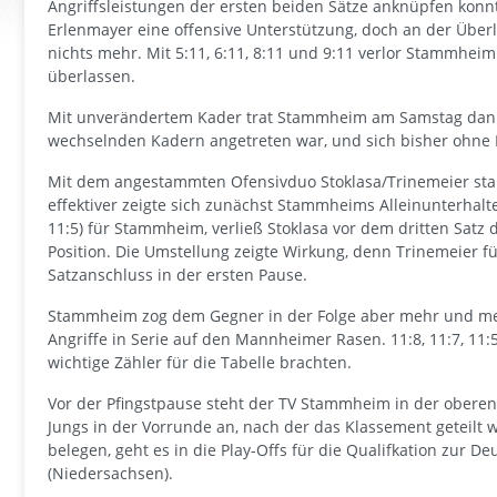
Angriffsleistungen der ersten beiden Sätze anknüpfen konn
Erlenmayer eine offensive Unterstützung, doch an der Über
nichts mehr. Mit 5:11, 6:11, 8:11 und 9:11 verlor Stammhei
überlassen.
Mit unverändertem Kader trat Stammheim am Samstag dann b
wechselnden Kadern angetreten war, und sich bisher ohne
Mit dem angestammten Ofensivduo Stoklasa/Trinemeier st
effektiver zeigte sich zunächst Stammheims Alleinunterhalt
11:5) für Stammheim, verließ Stoklasa vor dem dritten Satz d
Position. Die Umstellung zeigte Wirkung, denn Trinemeier 
Satzanschluss in der ersten Pause.
Stammheim zog dem Gegner in der Folge aber mehr und me
Angriffe in Serie auf den Mannheimer Rasen. 11:8, 11:7, 11:
wichtige Zähler für die Tabelle brachten.
Vor der Pfingstpause steht der TV Stammheim in der oberen 
Jungs in der Vorrunde an, nach der das Klassement geteilt
belegen, geht es in die Play-Offs für die Qualifkation zur D
(Niedersachsen).