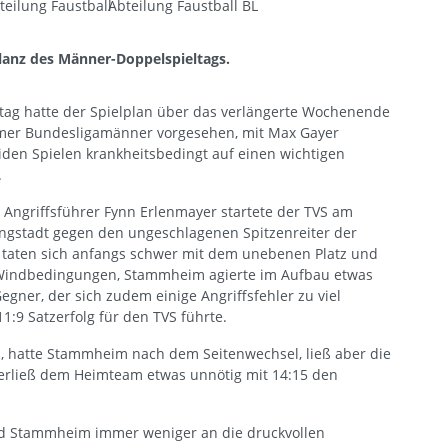
teilung Faustball
Abteilung Faustball BL
Bilanz des Männer-Doppelspieltags.
tag hatte der Spielplan über das verlängerte Wochenende
mer Bundesligamänner vorgesehen, mit Max Gayer
den Spielen krankheitsbedingt auf einen wichtigen
.
 Angriffsführer Fynn Erlenmayer startete der TVS am
ngstadt gegen den ungeschlagenen Spitzenreiter der
 taten sich anfangs schwer mit dem unebenen Platz und
Windbedingungen, Stammheim agierte im Aufbau etwas
egner, der sich zudem einige Angriffsfehler zu viel
11:9 Satzerfolg für den TVS führte.
n, hatte Stammheim nach dem Seitenwechsel, ließ aber die
erließ dem Heimteam etwas unnötig mit 14:15 den
end Stammheim immer weniger an die druckvollen