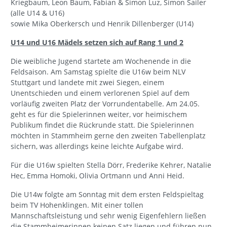
Kriegbaum, Leon Baum, Fabian & Simon Luz, Simon Sailer
(alle U14 & U16)
sowie Mika Oberkersch und Henrik Dillenberger (U14)
U14 und U16 Mädels setzen sich auf Rang 1 und 2
Die weibliche Jugend startete am Wochenende in die
Feldsaison. Am Samstag spielte die U16w beim NLV
Stuttgart und landete mit zwei Siegen, einem
Unentschieden und einem verlorenen Spiel auf dem
vorläufig zweiten Platz der Vorrundentabelle. Am 24.05.
geht es für die Spielerinnen weiter, vor heimischem
Publikum findet die Rückrunde statt. Die Spielerinnen
möchten in Stammheim gerne den zweiten Tabellenplatz
sichern, was allerdings keine leichte Aufgabe wird.
Für die U16w spielten Stella Dörr, Frederike Kehrer, Natalie
Hec, Emma Homoki, Olivia Ortmann und Anni Heid.
Die U14w folgte am Sonntag mit dem ersten Feldspieltag
beim TV Hohenklingen. Mit einer tollen
Mannschaftsleistung und sehr wenig Eigenfehlern ließen
die Stammheimerinnen keinen Satz liegen und führen nun