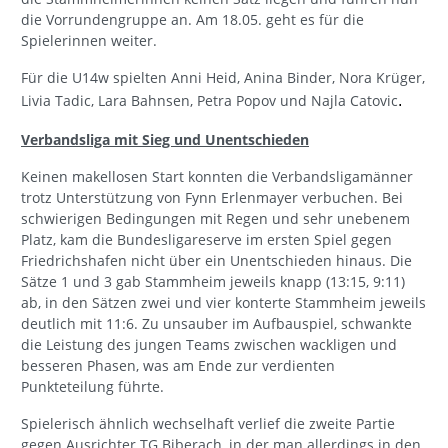
die Vorrundengruppe an. Am 18.05. geht es für die
Spielerinnen weiter.
Für die U14w spielten Anni Heid, Anina Binder, Nora Krüger,
Livia Tadic, Lara Bahnsen, Petra Popov und Najla Catovic
.
Verbandsliga mit Sieg und Unentschieden
Keinen makellosen Start konnten die Verbandsligamänner
trotz Unterstützung von Fynn Erlenmayer verbuchen. Bei
schwierigen Bedingungen mit Regen und sehr unebenem
Platz, kam die Bundesligareserve im ersten Spiel gegen
Friedrichshafen nicht über ein Unentschieden hinaus. Die
Sätze 1 und 3 gab Stammheim jeweils knapp (13:15, 9:11)
ab, in den Sätzen zwei und vier konterte Stammheim jeweils
deutlich mit 11:6. Zu unsauber im Aufbauspiel, schwankte
die Leistung des jungen Teams zwischen wackligen und
besseren Phasen, was am Ende zur verdienten
Punkteteilung führte.
Spielerisch ähnlich wechselhaft verlief die zweite Partie
gegen Ausrichter TG Biberach, in der man allerdings in den