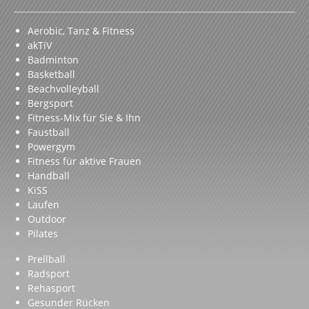
Aerobic, Tanz & Fitness
akTiV
Badminton
Basketball
Beachvolleyball
Bergsport
Fitness-Mix für Sie & Ihn
Faustball
Powergym
Fitness für aktive Frauen
Handball
KiSS
Laufen
Outdoor
Pilates
Prellball
Radsport
Rehasport
Gesunder Rücken