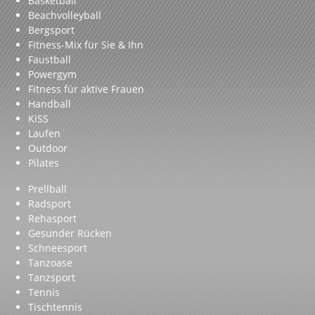
Basketball
Beachvolleyball
Bergsport
Fitness-Mix für Sie & Ihn
Faustball
Powergym
Fitness für aktive Frauen
Handball
KiSS
Laufen
Outdoor
Pilates
Prellball
Radsport
Rehasport
Gesunder Rücken
Schneesport
Tanzoase
Tanzsport
Tennis
Tischtennis