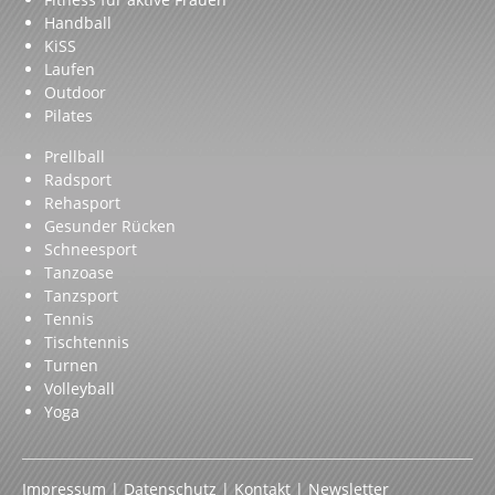
Handball
KiSS
Laufen
Outdoor
Pilates
Prellball
Radsport
Rehasport
Gesunder Rücken
Schneesport
Tanzoase
Tanzsport
Tennis
Tischtennis
Turnen
Volleyball
Yoga
Impressum
|
Datenschutz
|
Kontakt
|
Newsletter