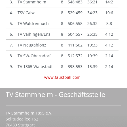
3.
TV Stammheim
8
548:483
36:21
14:2
4.
TSV Calw
8
529:459
34:23
10:6
5.
TV Waldrennach
8
506:558
26:32
8:8
6.
TV Vaihingen/Enz
8
504:557
25:35
4:12
7.
TV Neugablonz
8
411:502
19:33
4:12
8.
TV SW-Oberndorf
8
512:572
19:39
2:14
9.
TV 1865 Waibstadt
8
398:553
15:39
2:14
www.faustball.com
TV Stammheim - Geschäftsstelle
TV Stammheim 1895 e.V.
Solitudeallee 162
70439 Stuttgart