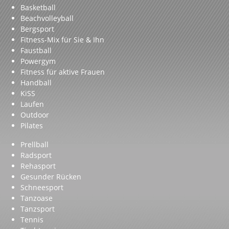
Basketball
Beachvolleyball
Bergsport
Fitness-Mix für Sie & Ihn
Faustball
Powergym
Fitness für aktive Frauen
Handball
KiSS
Laufen
Outdoor
Pilates
Prellball
Radsport
Rehasport
Gesunder Rücken
Schneesport
Tanzoase
Tanzsport
Tennis