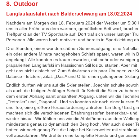
8. Outdoor
Langlaufausfahrt nach Balderschwang am 18.02.2024
Nachdem am Morgen des 18. Februars 2024 der Wecker um 5:30 Uh
uns in aller Frühe aus dem warmen, gemütlichen Bett warf, brache
Treffpunkt an der TV Sporthalle auf. Dort traf sich unser lustiger T
Personen. Alle waren hoch motiviert und bereits in Sportkleidung ab
Drei Stunden, einen wunderschönen Sonnenaufgang, eine Nebellan
ein oder andere Minute nachgeholten Schlafs später, waren wir in
angelangt. Alle konnten es kaum erwarten, mit mehr oder weniger
präparierten Langlaufski im klassischen Stil los zu starten. Aber mit
geht das nicht einfach so! Zum Aufwärmen ein paar Übungen zur Ko
Balance - letztere, Zitat: „Das A und O für einen gelungenen Skilang
Endlich durften wir uns auf die Skier stellen. Joachim schulte sowoh
als auch die blutigen Anfänger Schritt für Schritt die Skier zu behe
dem ersten Abhang samt unsanftem Abgang, übten wir die Technike
„Tretroller“ und „Diagonal“. Und so konnten wir nach einer kurzen 
und Tee, eine größere Herausforderung antreten. Ein Berg! Erst gin
machten sich die verschiedenen Erfahrungsstufen bemerkbar- und 
wieder hinauf. Wir fühlten uns wie die Athlet*innen aus dem Weltcu
mindestens genauso dynamisch den Berg hoch. War auch dieser Te
hatten wir noch genug Zeit die Loipe bei Kaiserwetter mit strahle
voll auszufahren. Wir drehten eine komplette Runde und genossen