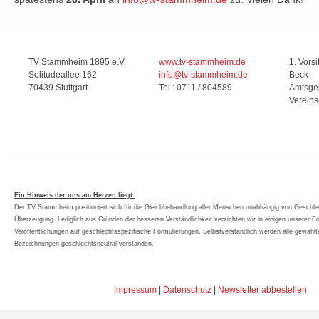
TV Stammheim 1895 e.V.
www.tv-stammheim.de
1. Vors
Solitudeallee 162
info@tv-stammheim.de
Beck
70439 Stuttgart
Tel.: 0711 / 804589
Amtsger
Vereins
Ein Hinweis der uns am Herzen liegt:
Der TV Stammheim positioniert sich für die Gleichbehandlung aller Menschen unabhängig von Geschlech
Überzeugung. Lediglich aus Gründen der besseren Verständlichkeit verzichten wir in einigen unserer F
Veröffentlichungen auf geschlechtsspezifische Formulierungen. Selbstverständlich werden alle gewäh
Bezeichnungen geschlechtsneutral verstanden.
Impressum
|
Datenschutz
|
Newsletter abbestellen