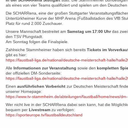
in der SCHARRena Stuttgart
statt. Die Stammheimer Bundesliga
als eines von vier Teams qualifiziert und spielen um den Deutschen M
Die SCHARRena, eine der großen Stuttgarter Veranstaltungsflächen,
Untertürkheimer Kurve der MHP Arena (Fußballstadion des VfB Stutt
Platz für rund 2.000 Zuschauer.
Unsere Mannschaft bestreitet am
Samstag um 17:00 Uhr
das zwei
den TSV Pfungstadt.
Am Sonntag folgen die Finalspiele.
Zahlreiche Stammheimer haben sich bereits
Tickets im Vorverkau
gibt es hier:
https://faustball-liga.de/national/deutsche-meisterschaft-halle/halle2
Alle
Informationen zur Veranstaltung
sowie den
kompletten Spie
der offiziellen DM-Sonderseite:
https://faustball-liga.de/national/deutsche-meisterschaft-halle/halle
Einen
ausführlichen Vorbericht
zur Deutschen Meisterschaft finde
unserer Homepage:
https://www.tv-stammheim.de/abteilungen/faustball/home/news/dm-
Wer nicht live in der SCHARRena dabei sein kann, hat die Möglichkei
bequem per
Livestream
zu verfolgen:
https://sporteurope.tv/faustballdeutschland